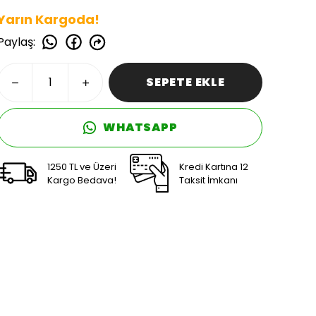
Yarın Kargoda!
Paylaş
:
SEPETE EKLE
WHATSAPP
1250 TL ve Üzeri
Kredi Kartına 12
Kargo Bedava!
Taksit İmkanı