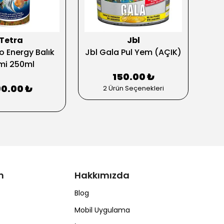
Tetra
Jbl
o Energy Balık
Jbl Gala Pul Yem (AÇIK)
T
mi 250ml
150.00 ₺
0.00 ₺
2 Ürün Seçenekleri
m
Hakkımızda
Blog
Mobil Uygulama