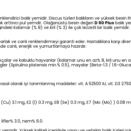
enklendirici balık yemidir. Discus türleri balıkların ve yüksek besin 
k arttırıcı pul yemdir. Olağanüstü besin değeri
D 50 Plus
balık ye
eki Kalamar (% 8) ve kril (% 3) ile çok lezzetli bir balık yemidir
arlak ve canlı renklendirmeyi garanti eder. Hastalıklara karşı dire
nde canlı, enerjik ve yumurtlamaya hazırdır.
uşakçalar ve kabuklu hayvanlar (kalamar unu en az% 8, kril unu en az
lgler (Spirulina platensis min.% 0.5), mayalar (Beta-1.3 / 1.6-Gluca
asal olarak iyi tanımlanmış maddeler: vit. A 52500 IU, vit. D3 275
 (Cu) 3.1 mg, E2 (I) 0.3 mg, E8 (Se) 0.3 mg, E7 (Mo (Mo) ) 0.08 mg.
lifler% 3.0, nem% 6.0.
emidir. Yüksek kaliteli içeriğiyle yavru ve yetişkin balık türleri iç