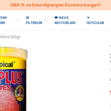
1250 TL ve Üzeri Siparişler Ücretsiz Kargo!!!
YUM
🐚
🐡 HAVA
☀️
ERİ
FİLTRELER
MOTORLARI
ISITICILAR
1000ml 200gr