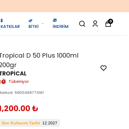
🧪
🌿
🎁
0
KATKILAR
BİTKİ
İNDİRİM
Tropical D 50 Plus 1000ml
200gr
TROPİCAL
Tükeniyor
Barkod
:
5900469773161
1,200.00 ₺
Son Kullanım Tarihi
12.2027