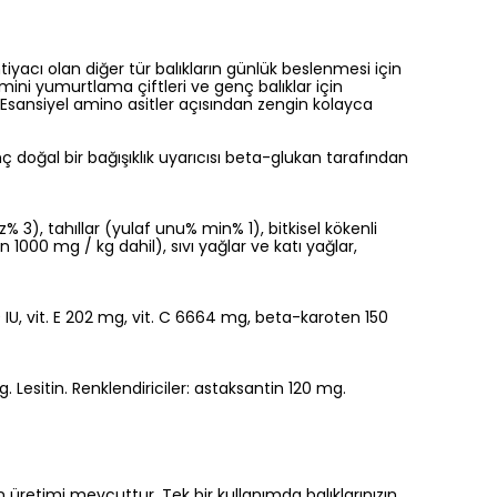
ihtiyacı olan diğer tür balıkların günlük beslenmesi için
mini yumurtlama çiftleri ve genç balıklar için
. Esansiyel amino asitler açısından zengin kolayca
nç doğal bir bağışıklık uyarıcısı beta-glukan tarafından
% 3), tahıllar (yulaf unu% min% 1), bitkisel kökenli
n 1000 mg / kg dahil), sıvı yağlar ve katı yağlar,
0 IU, vit. E 202 mg, vit. C 6664 mg, beta-karoten 150
 Lesitin. Renklendiriciler: astaksantin 120 mg.
in üretimi mevcuttur. Tek bir kullanımda balıklarınızın