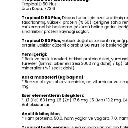
Tropical D 50 Plus
Ürün Kodu: 77316
Tropical D 50 Plus,
Discus türleri için özel üretilmiş r
tasarlanmış, yüksek protein (% 50) içeriğine sahip ren
mükemmel bir beslenme çözümü haline getirir. İçeriğind
sindirilebilir protein kaynağı sağlar.
Tropical D 50 Plus,
yüksek doğal astaksantin içeriği p
arttırılır. Balıklar düzenli olarak
D 50 Plus
ile beslendiği
Yem içeriği;
* Balık ve balık türevleri, bitkisel protein özleri, yum
türevler (kırmızı biber ekstresi 3000 mg dahil) / kg), a
mineraller (% 1 zeolit dahil).
Katkı maddeleri (kg başına);
* Benzer etkiye sahip vitaminler, ön vitaminler ve kimy
mg.
Eser elementlerin bileşikleri;
* E1 (Fe) 63.1 mg, E6 (Zn) 17.6 mg, E5 (Mn) 13.2 mg, E4
Antioksidanlar.
Analitik bileşikler;
* Ham protein% 50.0, ham yağlar ve yağlar% 7.0, ham 
Tropical balık yemleri
, suya salınım yapmayan balık y