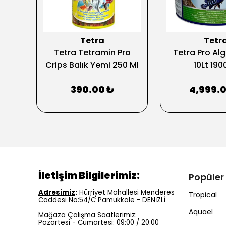
Tetra
Tetr
lakes
Tetra Tetramin Pro
Tetra Pro Al
mi
Crips Balık Yemi 250 Ml
10Lt 190
390.00 ₺
4,999.
İletişim Bilgilerimiz:
Popüler
Adresimiz
:
Hürriyet Mahallesi Menderes
Tropical
Caddesi No:54/C Pamukkale - DENİZLİ
Aquael
Mağaza Çalışma Saatlerimiz
:
Pazartesi - Cumartesi: 09:00 / 20:00