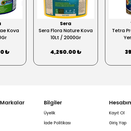
a
Sera
gae Kova
Sera Flora Nature Kova
Tetra Pr
0Gr
10Lt / 2000Gr
Ye
00 ₺
4,250.00 ₺
39
 Markalar
Bilgiler
Hesabı
Üyelik
Kayıt Ol
İade Politikası
Giriş Yap