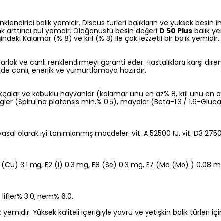
enklendirici balık yemidir. Discus türleri balıkların ve yüksek besin 
k arttırıcı pul yemdir. Olağanüstü besin değeri
D 50 Plus
balık ye
eki Kalamar (% 8) ve kril (% 3) ile çok lezzetli bir balık yemidir
arlak ve canlı renklendirmeyi garanti eder. Hastalıklara karşı dire
nde canlı, enerjik ve yumurtlamaya hazırdır.
uşakçalar ve kabuklu hayvanlar (kalamar unu en az% 8, kril unu en az
lgler (Spirulina platensis min.% 0.5), mayalar (Beta-1.3 / 1.6-Gluca
asal olarak iyi tanımlanmış maddeler: vit. A 52500 IU, vit. D3 275
 (Cu) 3.1 mg, E2 (I) 0.3 mg, E8 (Se) 0.3 mg, E7 (Mo (Mo) ) 0.08 mg.
lifler% 3.0, nem% 6.0.
emidir. Yüksek kaliteli içeriğiyle yavru ve yetişkin balık türleri iç