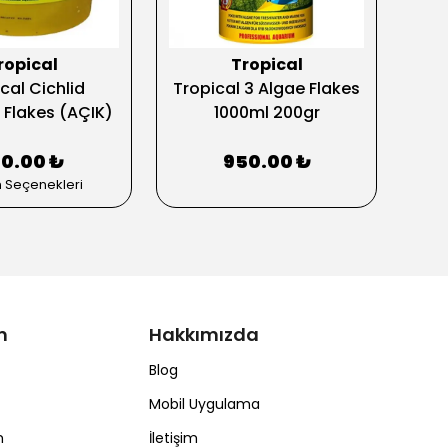
ropical
Tropical
cal Cichlid
Tropical 3 Algae Flakes
T
a Flakes (AÇIK)
1000ml 200gr
Cri
00.00 ₺
950.00 ₺
n Seçenekleri
m
Hakkımızda
Blog
Mobil Uygulama
m
İletişim