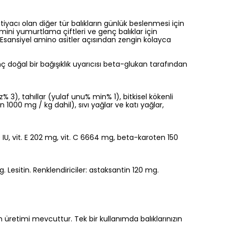
ihtiyacı olan diğer tür balıkların günlük beslenmesi için
mini yumurtlama çiftleri ve genç balıklar için
. Esansiyel amino asitler açısından zengin kolayca
nç doğal bir bağışıklık uyarıcısı beta-glukan tarafından
% 3), tahıllar (yulaf unu% min% 1), bitkisel kökenli
n 1000 mg / kg dahil), sıvı yağlar ve katı yağlar,
0 IU, vit. E 202 mg, vit. C 6664 mg, beta-karoten 150
 Lesitin. Renklendiriciler: astaksantin 120 mg.
in üretimi mevcuttur. Tek bir kullanımda balıklarınızın