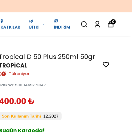
🧪
🌿
🎁
0
KATKILAR
BİTKİ
İNDİRİM
Tropical D 50 Plus 250ml 50gr
TROPİCAL
Tükeniyor
Barkod
:
5900469773147
400.00 ₺
Son Kullanım Tarihi
12.2027
Bugün Kargoda!