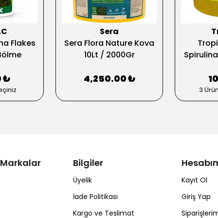
AC
Sera
T
na Flakes
Sera Flora Nature Kova
Tropi
Bölme
10Lt / 2000Gr
Spirulin
 ₺
4,250.00 ₺
1
çiniz
3 Ürü
 Markalar
Bilgiler
Hesabı
Üyelik
Kayıt Ol
İade Politikası
Giriş Yap
Kargo ve Teslimat
Siparişleri