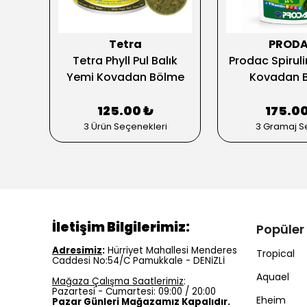
Tetra
PROD
ova
Tetra Phyll Pul Balık
Prodac Spiruli
Yemi Kovadan Bölme
Kovadan 
125.00 ₺
175.00
3 Ürün Seçenekleri
3 Gramaj Se
İletişim Bilgilerimiz:
Popüler
Adresimiz
:
Hürriyet Mahallesi Menderes
Tropical
Caddesi No:54/C Pamukkale - DENİZLİ
Aquael
Mağaza Çalışma Saatlerimiz
:
Pazartesi - Cumartesi: 09:00 / 20:00
Eheim
Pazar Günleri Mağazamız Kapalıdır.