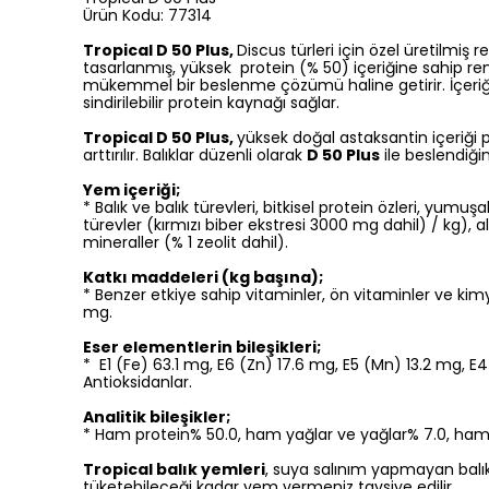
Ürün Kodu: 77314
Tropical D 50 Plus,
Discus türleri için özel üretilmiş r
tasarlanmış, yüksek protein (% 50) içeriğine sahip ren
mükemmel bir beslenme çözümü haline getirir. İçeriğind
sindirilebilir protein kaynağı sağlar.
Tropical D 50 Plus,
yüksek doğal astaksantin içeriği p
arttırılır. Balıklar düzenli olarak
D 50 Plus
ile beslendiği
Yem içeriği;
* Balık ve balık türevleri, bitkisel protein özleri, yum
türevler (kırmızı biber ekstresi 3000 mg dahil) / kg), a
mineraller (% 1 zeolit dahil).
Katkı maddeleri (kg başına);
* Benzer etkiye sahip vitaminler, ön vitaminler ve kimy
mg.
Eser elementlerin bileşikleri;
* E1 (Fe) 63.1 mg, E6 (Zn) 17.6 mg, E5 (Mn) 13.2 mg, E4
Antioksidanlar.
Analitik bileşikler;
* Ham protein% 50.0, ham yağlar ve yağlar% 7.0, ham 
Tropical balık yemleri
, suya salınım yapmayan balık y
tüketebileceği kadar yem vermeniz tavsiye edilir.