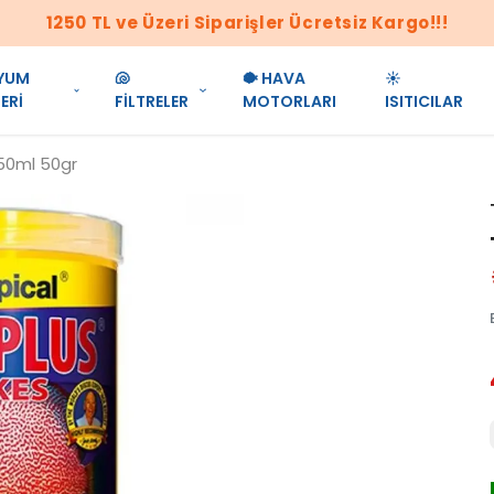
1250 TL ve Üzeri Siparişler Ücretsiz Kargo!!!
YUM
🐚
🐡 HAVA
☀️
ERİ
FİLTRELER
MOTORLARI
ISITICILAR
250ml 50gr