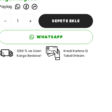
Paylaş
:
SEPETE EKLE
WHATSAPP
1250 TL ve Üzeri
Kredi Kartına 12
Kargo Bedava!
Taksit İmkanı