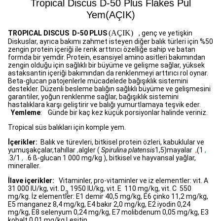
Tropical Discus D-50 Plus Flakes
Pul
Yem(AÇIK)
(AÇIK)
TROPICAL DISCUS D-50 PLUS
, genç ve yetişkin
Diskuslar, ayrıca bakımı zahmet isteyen diğer balık türleri için %50
zengin protein içeriği ile renk arttırıcı özelliğe sahip ve batan
formda bir yemdir. Protein, esansiyel amino asitleri bakımından
zengin olduğu için sağlıklı bir büyüme ve gelişme sağlar, yüksek
astaksantin içeriği bakımından da renklenmeyi arttırıcı rol oynar.
Beta-glucan patojenlerle mücadelede bağışıklık sistemini
destekler. Düzenli besleme balığın sağlıklı büyüme ve gelişmesini
garantiler, yoğun renklenme sağlar, bağışıklık sistemini
hastalıklara karşı geliştirir ve balığı yumurtlamaya teşvik eder.
Yemleme
:
Günde bir kaç kez küçük porsiyonlar halinde veriniz.
Tropical süs balıkları için komple yem.
İçerikler:
Balık ve türevleri, bitkisel protein özleri, kabuklular ve
yumuşakçalar,tahıllar
,
algler (
Spirulina platensis
1,5)mayalar
,
(1
,
.
3/1
,
.
6 ß-glucan 1 000 mg/kg ), bitkisel ve hayvansal yağlar,
mineraller.
İlave içerikler:
Vitaminler, pro-vitaminler ve iz elementler: vit. A
31 000 IU/kg, vit. D
1950 IU/kg, vit. E 110 mg/kg, vit. C 550
3
mg/kg. İz elementler: E1 demir 40,5 mg/kg, E6 çinko 11,2 mg/kg,
E5 manganez 8,4 mg/kg, E4 bakır 2,0 mg/kg, E2 iyodin 0,24
mg/kg, E8 selenyum 0,24 mg/kg, E7 molibdenum 0,05 mg/kg, E3
kobalt 0,01 mg/kg.Lesitin.