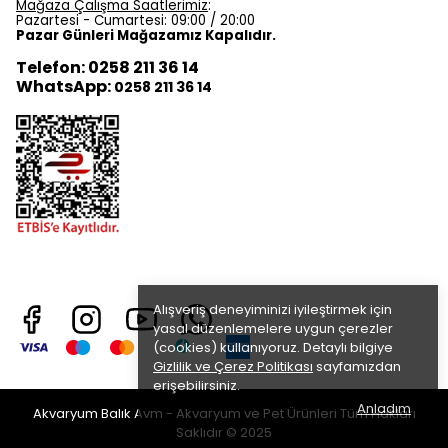
Mağaza Çalışma Saatlerimiz
:
Pazartesi - Cumartesi: 09:00 / 20:00
Pazar Günleri Mağazamız Kapalıdır.
Telefon: 0258 211 36 14
WhatsApp:
0258 211 36 14
Alışveriş deneyiminizi iyileştirmek için
yasal düzenlemelere uygun çerezler
(cookies) kullanıyoruz. Detaylı bilgiye
Gizlilik ve Çerez Politikası
sayfamızdan
erişebilirsiniz.
Anladım
Akvaryum Balık Avm - Akvaryum ve Pet Ürünleri Tüm Hakları
Saklıdır © 2025