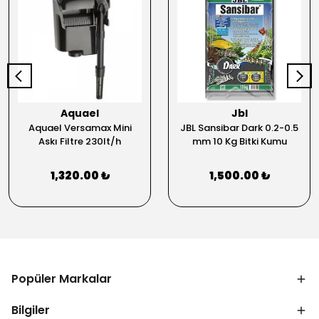
Aquael
Jbl
Aquael Versamax Mini
JBL Sansibar Dark 0.2-0.5
Askı Filtre 230lt/h
mm 10 Kg Bitki Kumu
1,320.00 ₺
1,500.00 ₺
Popüler Markalar
Bilgiler