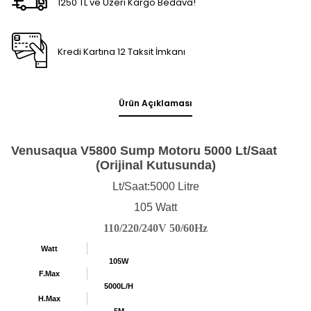
1250 TL ve Üzeri Kargo Bedava!
Kredi Kartına 12 Taksit İmkanı
Ürün Açıklaması
Venusaqua V5800 Sump Motoru 5000 Lt/Saat
(Orijinal Kutusunda)
Lt/Saat:5000 Litre
105 Watt
110/220/240V 50/60Hz
Watt
105W
F.Max
5000L/H
H.Max