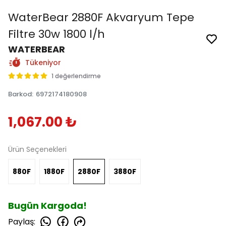
WaterBear 2880F Akvaryum Tepe
Filtre 30w 1800 l/h
WATERBEAR
Tükeniyor
1 değerlendirme
Barkod
:
6972174180908
1,067.00 ₺
Ürün Seçenekleri
880F
1880F
2880F
3880F
Bugün Kargoda!
Paylaş
: