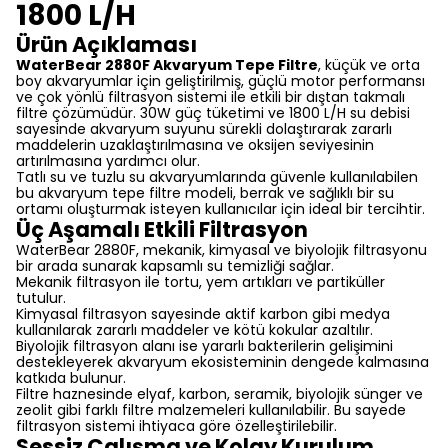
1800 L/H
Ürün Açıklaması
WaterBear 2880F Akvaryum Tepe Filtre
, küçük ve orta
boy akvaryumlar için geliştirilmiş, güçlü motor performansı
ve çok yönlü filtrasyon sistemi ile etkili bir dıştan takmalı
filtre çözümüdür. 30W güç tüketimi ve 1800 L/H su debisi
sayesinde akvaryum suyunu sürekli dolaştırarak zararlı
maddelerin uzaklaştırılmasına ve oksijen seviyesinin
artırılmasına yardımcı olur.
Tatlı su ve tuzlu su akvaryumlarında güvenle kullanılabilen
bu akvaryum tepe filtre modeli, berrak ve sağlıklı bir su
ortamı oluşturmak isteyen kullanıcılar için ideal bir tercihtir.
Üç Aşamalı Etkili Filtrasyon
WaterBear 2880F, mekanik, kimyasal ve biyolojik filtrasyonu
bir arada sunarak kapsamlı su temizliği sağlar.
Mekanik filtrasyon ile tortu, yem artıkları ve partiküller
tutulur.
Kimyasal filtrasyon sayesinde aktif karbon gibi medya
kullanılarak zararlı maddeler ve kötü kokular azaltılır.
Biyolojik filtrasyon alanı ise yararlı bakterilerin gelişimini
destekleyerek akvaryum ekosisteminin dengede kalmasına
katkıda bulunur.
Filtre haznesinde elyaf, karbon, seramik, biyolojik sünger ve
zeolit gibi farklı filtre malzemeleri kullanılabilir. Bu sayede
filtrasyon sistemi ihtiyaca göre özelleştirilebilir.
Sessiz Çalışma ve Kolay Kurulum