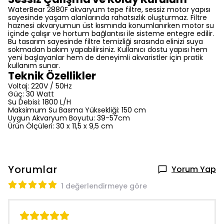
WaterBear 2880F akvaryum tepe filtre, sessiz motor yapısı
sayesinde yaşam alanlarında rahatsızlık oluşturmaz. Filtre
haznesi akvaryumun üst kısmında konumlanırken motor su
içinde çalışır ve hortum bağlantısı ile sisteme entegre edilir.
Bu tasarım sayesinde filtre temizliği sırasında elinizi suya
sokmadan bakım yapabilirsiniz. Kullanıcı dostu yapısı hem
yeni başlayanlar hem de deneyimli akvaristler için pratik
kullanım sunar.
Teknik Özellikler
Voltaj: 220V / 50Hz
Güç: 30 Watt
Su Debisi: 1800 L/H
Maksimum Su Basma Yüksekliği: 150 cm
Uygun Akvaryum Boyutu: 39-57cm
Ürün Ölçüleri: 30 x 11,5 x 9,5 cm
Yorumlar
Yorum Yap
1 değerlendirmeye göre