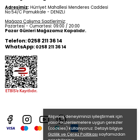
Adresimiz
:
Hürriyet Mahallesi Menderes Caddesi
No:54/C Pamukkale - DENİZLİ
Mağaza Çalışma Saatlerimiz
:
Pazartesi - Cumartesi: 09:00 / 20:00
Pazar Günleri Mağazamız Kapalıdır.
Telefon: 0258 211 36 14
WhatsApp:
0258 211 36 14
Alışveriş deneyiminizi iyileştirmek için
yasal düzenlemelere uygun çerezler
(cookies) kullanıyoruz. Detaylı bilgiye
Gizlilik ve Çerez Politikası
sayfamızdan