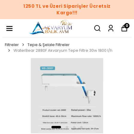
1250 TL ve Üzeri Siparişler Ücretsiz
Kargo!!!
0
Filtreler
Tepe & Şelale Filtreler
WaterBear 2880F Akvaryum Tepe Filtre 30w 1800 l/h