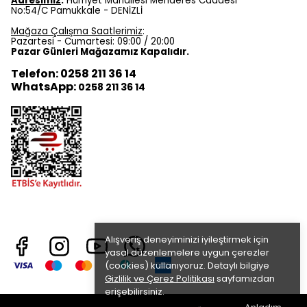
Adresimiz
:
Hürriyet Mahallesi Menderes Caddesi
No:54/C Pamukkale - DENİZLİ
Mağaza Çalışma Saatlerimiz
:
Pazartesi - Cumartesi: 09:00 / 20:00
Pazar Günleri Mağazamız Kapalıdır.
Telefon: 0258 211 36 14
WhatsApp:
0258 211 36 14
Alışveriş deneyiminizi iyileştirmek için
yasal düzenlemelere uygun çerezler
(cookies) kullanıyoruz. Detaylı bilgiye
Gizlilik ve Çerez Politikası
sayfamızdan
erişebilirsiniz.