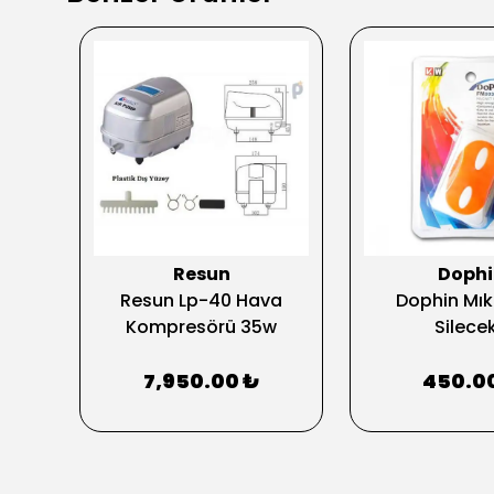
Resun
Dophi
ryum
Resun Lp-40 Hava
Dophin Mıkn
W
Kompresörü 35w
Silecek
7,950.00 ₺
450.0