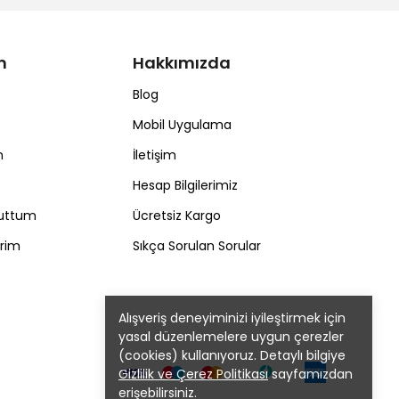
m
Hakkımızda
Blog
Mobil Uygulama
m
İletişim
Hesap Bilgilerimiz
nuttum
Ücretsiz Kargo
erim
Sıkça Sorulan Sorular
Alışveriş deneyiminizi iyileştirmek için
yasal düzenlemelere uygun çerezler
(cookies) kullanıyoruz. Detaylı bilgiye
Gizlilik ve Çerez Politikası
sayfamızdan
erişebilirsiniz.