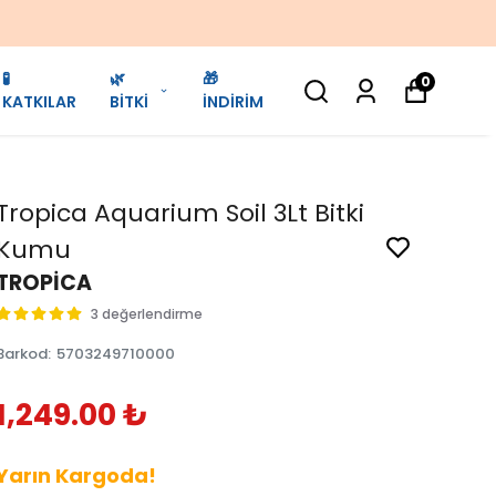
🧪
🌿
🎁
0
KATKILAR
BİTKİ
İNDİRİM
Tropica Aquarium Soil 3Lt Bitki
Kumu
TROPİCA
3 değerlendirme
Barkod
:
5703249710000
1,249.00 ₺
Yarın Kargoda!