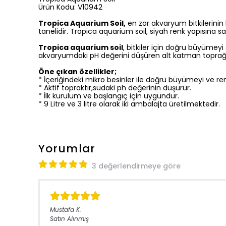
Ürün Kodu: V10942
Tropica Aquarium Soil,
en zor akvaryum bitkilerinin 
tanelidir. Tropica aquarium soil, siyah renk yapısına sah
Tropica aquarium soil
, bitkiler için doğru büyümeyi 
akvaryumdaki pH değerini düşüren alt katman toprağı
Öne çıkan özellikler;
* İçeriğindeki mikro besinler ile doğru büyümeyi ve re
* Aktif topraktır,sudaki ph değerinin düşürür.
* İlk kurulum ve başlangıç için uygundur.
* 9 Litre ve 3 litre olarak iki ambalajta üretilmektedir.
Yorumlar
3 değerlendirmeye göre
Mustafa
K.
Satın Alınmış