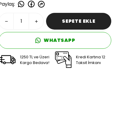
Paylaş
:
SEPETE EKLE
WHATSAPP
1250 TL ve Üzeri
Kredi Kartına 12
Kargo Bedava!
Taksit İmkanı