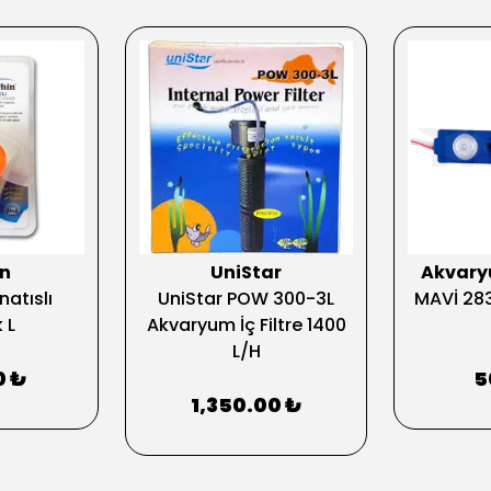
n
UniStar
Akvar
atıslı
UniStar POW 300-3L
MAVİ 28
 L
Akvaryum İç Filtre 1400
L/H
0 ₺
5
1,350.00 ₺