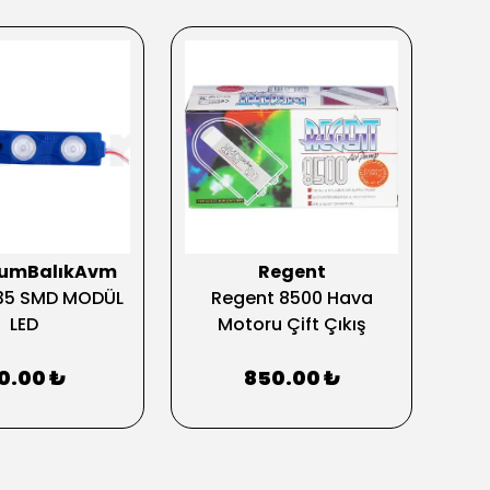
yumBalıkAvm
Regent
35 SMD MODÜL
Regent 8500 Hava
ISTA
LED
Motoru Çift Çıkış
0.00 ₺
850.00 ₺