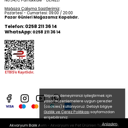
No:54/C Pamukkale - DENİZLİ
Mağaza Çalışma Saatlerimiz
:
Pazartesi - Cumartesi: 09:00 / 20:00
Pazar Günleri Mağazamız Kapalıdır.
Telefon: 0258 211 36 14
WhatsApp:
0258 211 36 14
Alışveriş deneyiminizi iyileştirmek için
yasal düzenlemelere uygun çerezler
(cookies) kullanıyoruz. Detaylı bilgiye
Gizlilik ve Çerez Politikası
sayfamızdan
erişebilirsiniz.
Anladım
Akvaryum Balık Avm - Akvaryum ve Pet Ürünleri Tüm Hakları