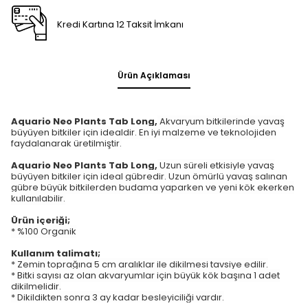
Kredi Kartına 12 Taksit İmkanı
Ürün Açıklaması
Aquario Neo Plants Tab Long,
Akvaryum bitkilerinde yavaş
büyüyen bitkiler için idealdir. En iyi malzeme ve teknolojiden
faydalanarak üretilmiştir.
Aquario Neo Plants Tab Long,
Uzun süreli etkisiyle yavaş
büyüyen bitkiler için ideal gübredir. Uzun ömürlü yavaş salınan
gübre büyük bitkilerden budama yaparken ve yeni kök ekerken
kullanılabilir.
Ürün içeriği;
* %100 Organik
Kullanım talimatı;
* Zemin toprağına 5 cm aralıklar ile dikilmesi tavsiye edilir.
* Bitki sayısı az olan akvaryumlar için büyük kök başına 1 adet
dikilmelidir.
* Dikildikten sonra 3 ay kadar besleyiciliği vardır.