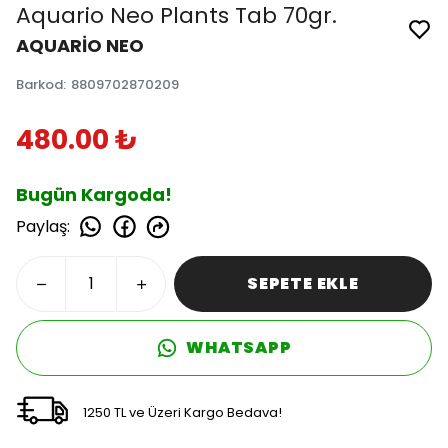
Aquario Neo Plants Tab 70gr.
AQUARİO NEO
Barkod
:
8809702870209
480.00 ₺
Bugün Kargoda!
Paylaş
:
SEPETE EKLE
WHATSAPP
1250 TL ve Üzeri Kargo Bedava!