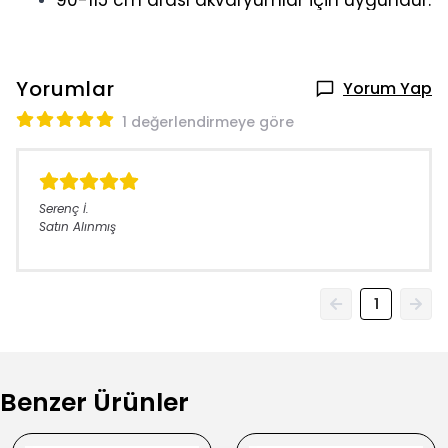
90-115 cm arası akvaryumlar için uygundur.
Yorumlar
Yorum Yap
1 değerlendirmeye göre
Serenç
İ.
Satın Alınmış
1
Benzer Ürünler