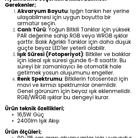
Gerekenler
;
Akvaryum Boyutu
: Işığın tankın her yerine
ulaşabilmesi için uygun boyutta bir
armatür seçin.
Canlı Türü
: Yoğun Bitkili Tanklar için yüksek
PAR değerine sahip RGB veya WRGB ışıklar
şarttır. Balık Ağırlıklı Tanklar için daha düşük
güçte beyaz LED'ler yeterli olabilir.
Işık Süresi (Fotoperiyot)
: Bitkiler ve balıklar
için ideal ışık süresi günde 6-8 saattir. Bu
süreyi bir zamanlayıcı ile otomatik hale
getirmek yosun oluşumunu engeller.
Renk Spektrumu
: Bitkilerin fotosentezi için
mavi ve kırmızı spektrumlar önemlidir.
Genel görünüm için beyaz ışık eklenmelidir.
RGB/WRGB ışıklar bu dengeyi kurar.
Ürün teknik özellikleri;
16,5W Güç
2400lm Işık Akışı
Ürün ölçüleri;