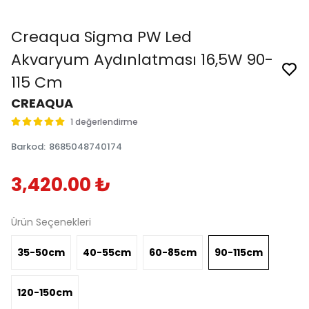
Creaqua Sigma PW Led
Akvaryum Aydınlatması 16,5W 90-
115 Cm
CREAQUA
1 değerlendirme
Barkod
:
8685048740174
3,420.00 ₺
Ürün Seçenekleri
35-50cm
40-55cm
60-85cm
90-115cm
120-150cm