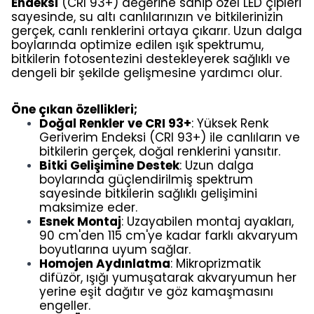
Endeksi
(CRI 93+) değerine sahip özel LED çipleri
sayesinde, su altı canlılarınızın ve bitkilerinizin
gerçek, canlı renklerini ortaya çıkarır. Uzun dalga
boylarında optimize edilen ışık spektrumu,
bitkilerin fotosentezini destekleyerek sağlıklı ve
dengeli bir şekilde gelişmesine yardımcı olur.
Öne çıkan özellikleri;
Doğal Renkler ve CRI 93+
: Yüksek Renk
Geriverim Endeksi (CRI 93+) ile canlıların ve
bitkilerin gerçek, doğal renklerini yansıtır.
Bitki Gelişimine Destek
: Uzun dalga
boylarında güçlendirilmiş spektrum
sayesinde bitkilerin sağlıklı gelişimini
maksimize eder.
Esnek Montaj
: Uzayabilen montaj ayakları,
90 cm'den 115 cm'ye kadar farklı akvaryum
boyutlarına uyum sağlar.
Homojen Aydınlatma
: Mikroprizmatik
difüzör, ışığı yumuşatarak akvaryumun her
yerine eşit dağıtır ve göz kamaşmasını
engeller.