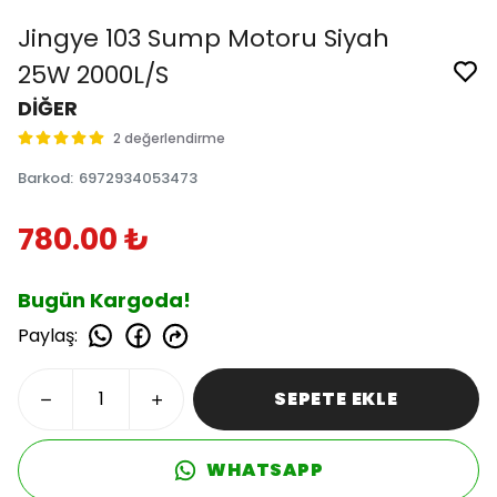
Jingye 103 Sump Motoru Siyah
25W 2000L/S
DİĞER
2 değerlendirme
Barkod
:
6972934053473
780.00 ₺
Bugün Kargoda!
Paylaş
:
SEPETE EKLE
WHATSAPP