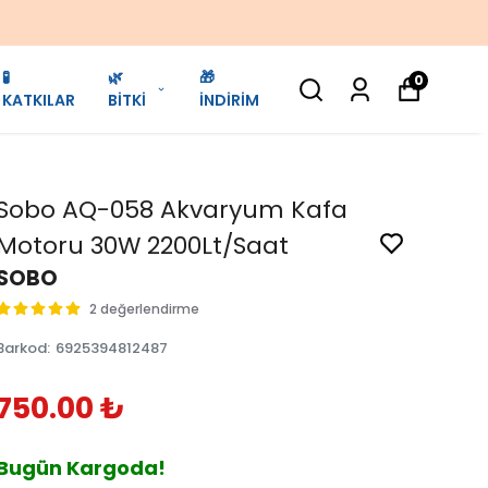
🧪
🌿
🎁
0
KATKILAR
BİTKİ
İNDİRİM
Sobo AQ-058 Akvaryum Kafa
Motoru 30W 2200Lt/Saat
SOBO
2 değerlendirme
Barkod
:
6925394812487
750.00 ₺
Bugün Kargoda!