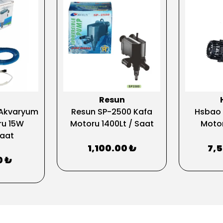
o
Resun
Akvaryum
Resun SP-2500 Kafa
Hsbao 
ru 15W
Motoru 1400Lt / Saat
Motor
Saat
1,100.00 ₺
7,
0 ₺