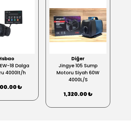
Hsbao
Diğer
EW-18 Dalga
Jingye 105 Sump
Ehe
u 4000lt/h
Motoru Siyah 60W
K
4000L/S
500.00 ₺
1,320.00 ₺