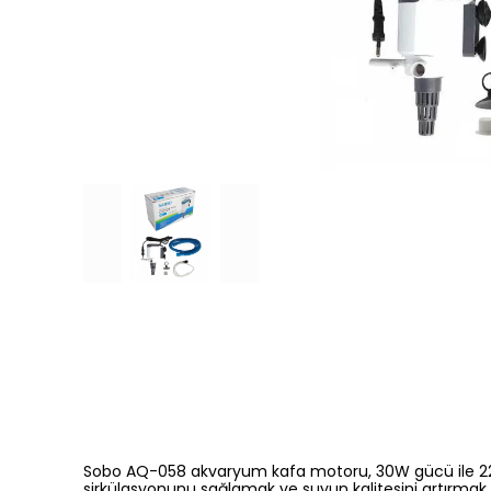
Sobo AQ-058 akvaryum kafa motoru, 30W gücü ile 2200
sirkülasyonunu sağlamak ve suyun kalitesini artırmak iç