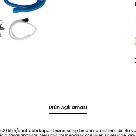
Ürün Açıklaması
 litre/saat debi kapasitesine sahip bir pompa sistemidir. Bu 
in tasarlanmıştır. Gelişmiş mühendislik özellikleri sayesinde, akva