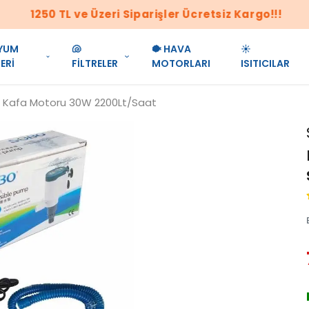
1250 TL ve Üzeri Siparişler Ücretsiz Kargo!!!
YUM
🐚
🐡 HAVA
☀️
ERİ
FİLTRELER
MOTORLARI
ISITICILAR
Kafa Motoru 30W 2200Lt/Saat