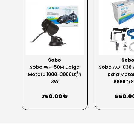
Sobo
Sob
Sobo WP-50M Dalga
Sobo AQ-038 
Sump
Motoru 1000-3000Lt/h
Kafa Moto
t
3W
1000Lt/
750.00 ₺
550.0