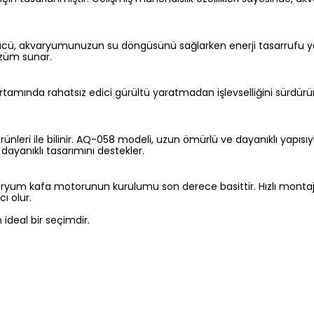
 gücü, akvaryumunuzun su döngüsünü sağlarken enerji tasarrufu yap
özüm sunar.
rtamında rahatsız edici gürültü yaratmadan işlevselliğini sürdürür
rünleri ile bilinir. AQ-058 modeli, uzun ömürlü ve dayanıklı yapıs
ayanıklı tasarımını destekler.
aryum kafa motorunun kurulumu son derece basittir. Hızlı montaj
ı olur.
 ideal bir seçimdir.