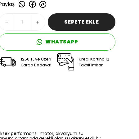
Paylaş
:
SEPETE EKLE
WHATSAPP
1250 TL ve Üzeri
Kredi Kartına 12
Kargo Bedava!
Taksit İmkanı
yüksek performanslı motor, akvaryum su
ryum ortamında gerekli olan su akışını etkili bir