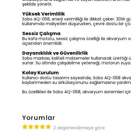
şekilde yönetir.
Yüksek Verimlilik
Sobo AQ-058, enerji verimliliği ile dikkat çeker. 30W
kullanımda maliyetleri düşürürken, çevre dostu bir ç
Sessiz Çalışma
Bu kafa motoru, sessiz çalışma özelliği ile akvaryum o
açısından önemlidir.
Dayanıklılık ve Güvenilirlik
Sobo markası, kaliteli malzemeler kullanarak ürettiği ü
sunar. Su altında çalışabilme yeteneği, motorun suya d
Kolay Kurulum
Kullanıcı dostu tasarımı sayesinde, Sobo AQ-058 akv
kaybetmeden su sirkülasyonunu sağlamasına yardımc
Bu özellikleri ile Sobo AQ-058, akvaryum sistemleri için
Yorumlar
2 değerlendirmeye göre