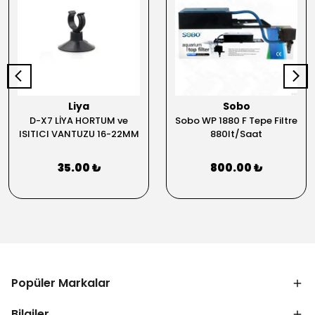
Liya
Sobo
D-X7 LİYA HORTUM ve
Sobo WP 1880 F Tepe Filtre
ISITICI VANTUZU 16-22MM
880lt/Saat
35.00 ₺
800.00 ₺
Popüler Markalar
Bilgiler