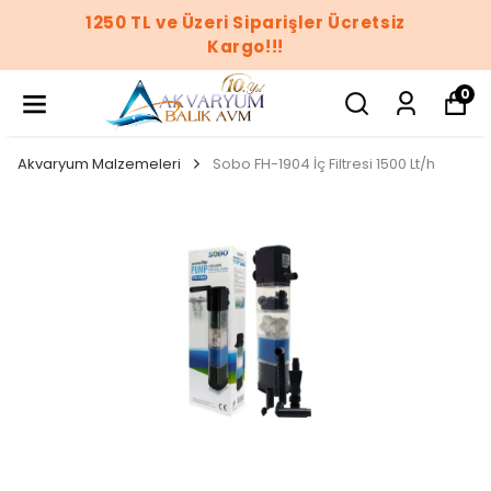
 Siparişler Ücretsiz
1250 TL ve Üzeri
rgo!!!
Ka
0
Akvaryum Malzemeleri
Sobo FH-1904 İç Filtresi 1500 Lt/h