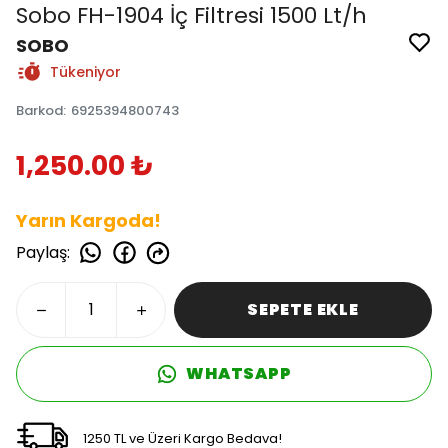
Sobo FH-1904 İç Filtresi 1500 Lt/h
SOBO
Tükeniyor
Barkod
:
6925394800743
1,250.00 ₺
Yarın Kargoda!
Paylaş
:
SEPETE EKLE
WHATSAPP
1250 TL ve Üzeri Kargo Bedava!