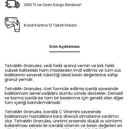
1250 TL ve Üzeri Kargo Bedava!
Kredi Kartına 12 Taksit İmkanı
Ürün Açıklaması
TetraMin Granules
, yedi farklı granül yemin ve kırk farklı
yüksek kalitedeki ham maddeden imâl edilmiş ve tüm süs
balıklarının severek tükettiği ideal besin değerlerine sahip
granül yemdir.
TetraMin Granules
, özel formüle edilmiş içeriği sayesinde
balıklarınızın genel sağlığını olumlu yönde destekler. Dengeli
ve karma içeriği ise tam bir beslenme için gerekli olan diğer
tüm içeriği barındırmaktadır.
TetraMin Granules
, içerdiği C Vitamini sayesinde
balıklarınızın hastalıklara karşı dirençli olmalarına yardımcı
olur. TetraMin Granules, üretimi sırasında düşük ısı yöntemi
kullanılması sebebi ile içerdiği vitamin ve besin değerleri en