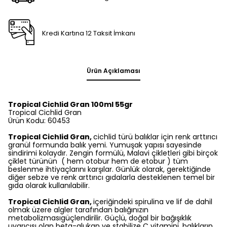
Kredi Kartına 12 Taksit İmkanı
Ürün Açıklaması
Tropical Cichlid Gran 100ml 55gr
Tropical Cichlid Gran
Ürün Kodu: 60453
Tropical Cichlid Gran,
cichlid türü balıklar için renk arttırıcı
granül formunda balık yemi. Yumuşak yapısı sayesinde
sindirimi kolaydır. Zengin formülü, Malavi çikletleri gibi birçok
çiklet türünün ( hem otobur hem de etobur ) tüm
beslenme ihtiyaçlarını karşılar. Günlük olarak, gerektiğinde
diğer sebze ve renk arttırıcı gıdalarla desteklenen temel bir
gıda olarak kullanılabilir.
Tropical Cichlid Gran,
içeriğindeki spirulina ve lif de dahil
olmak üzere algler tarafından balığınızın
metabolizmasıgüçlendirilir. Güçlü, doğal bir bağışıklık
uyarıcısı olan beta-glukan ve stabilize C vitamini, balıkların