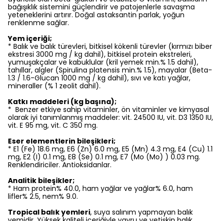
bağışıklık sistemini güçlendirir ve patojenlerle savaşma
yeteneklerini artırır. Doğal astaksantin parlak, yoğun
renklenme sağlar.
Yem içeriği;
* Balık ve balık türevleri, bitkisel kökenli türevler (kırmızı biber
ekstresi 3000 mg / kg dahil), bitkisel protein ekstreleri,
yumuşakçalar ve kabuklular (kril yemek min.% 1.5 dahil),
tahıllar, algler (Spirulina platensis min.% 1.5), mayalar (Beta-
1.3 / 1.6-Glucan 1000 mg / kg dahil), sıvı ve katı yağlar,
mineraller (% 1 zeolit dahil).
Katkı maddeleri (kg başına);
* Benzer etkiye sahip vitaminler, ön vitaminler ve kimyasal
olarak iyi tanımlanmış maddeler: vit. 24500 IU, vit. D3 1350 IU,
vit. E 95 mg, vit. C 350 mg.
Eser elementlerin bileşikleri;
* E1 (Fe) 18.6 mg, E6 (Zn) 6.0 mg, E5 (Mn) 4.3 mg, E4 (Cu) 1.1
mg, E2 (I) 0.1 mg, E8 (Se) 0.1 mg, E7 (Mo (Mo) ) 0.03 mg.
Renklendiriciler. Antioksidanlar.
Analitik bileşikler;
* Ham protein% 40.0, ham yağlar ve yağlar% 6.0, ham
lifler% 2.5, nem% 9.0.
Tropical balık yemleri
, suya salınım yapmayan balık
yemidir. Yüksek kaliteli içeriğiyle yavru ve yetişkin balık