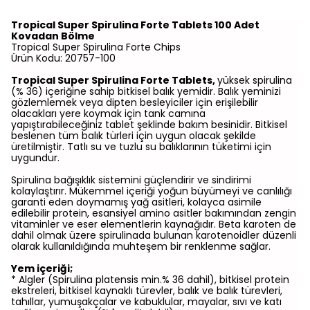
Tropical Super Spirulina Forte Tablets 100 Adet
Kovadan Bölme
Tropical Super Spirulina Forte Chips
Ürün Kodu: 20757-100
Tropical Super Spirulina Forte Tablets,
yüksek spirulina
(% 36) içeriğine sahip bitkisel balık yemidir. Balık yeminizi
gözlemlemek veya dipten besleyiciler için erişilebilir
olacakları yere koymak için tank camına
yapıştırabileceğiniz tablet şeklinde bakım besinidir. Bitkisel
beslenen tüm balık türleri için uygun olacak şekilde
üretilmiştir. Tatlı su ve tuzlu su balıklarının tüketimi için
uygundur.
Spirulina bağışıklık sistemini güçlendirir ve sindirimi
kolaylaştırır. Mükemmel içeriği yoğun büyümeyi ve canlılığı
garanti eden doymamış yağ asitleri, kolayca asimile
edilebilir protein, esansiyel amino asitler bakımından zengin
vitaminler ve eser elementlerin kaynağıdır. Beta karoten de
dahil olmak üzere spirulinada bulunan karotenoidler düzenli
olarak kullanıldığında muhteşem bir renklenme sağlar.
Yem içeriği;
* Algler (Spirulina platensis min.% 36 dahil), bitkisel protein
ekstreleri, bitkisel kaynaklı türevler, balık ve balık türevleri,
tahıllar, yumuşakçalar ve kabuklular, mayalar, sıvı ve katı