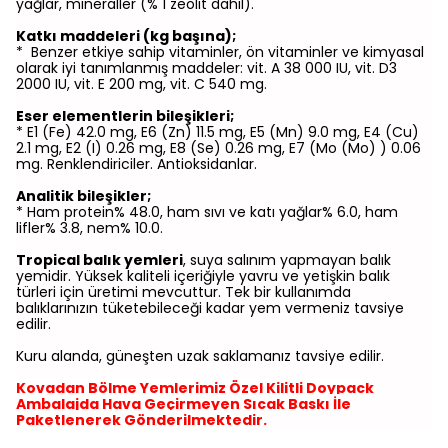
yağlar, mineraller (% 1 zeolit dahil).
Katkı maddeleri (kg başına);
* Benzer etkiye sahip vitaminler, ön vitaminler ve kimyasal
olarak iyi tanımlanmış maddeler: vit. A 38 000 IU, vit. D3
2000 IU, vit. E 200 mg, vit. C 540 mg.
Eser elementlerin bileşikleri;
* E1 (Fe) 42.0 mg, E6 (Zn) 11.5 mg, E5 (Mn) 9.0 mg, E4 (Cu)
2.1 mg, E2 (I) 0.26 mg, E8 (Se) 0.26 mg, E7 (Mo (Mo) ) 0.06
mg. Renklendiriciler. Antioksidanlar.
Analitik bileşikler;
* Ham protein% 48.0, ham sıvı ve katı yağlar% 6.0, ham
lifler% 3.8, nem% 10.0.
Tropical balık yemleri
, suya salınım yapmayan balık
yemidir. Yüksek kaliteli içeriğiyle yavru ve yetişkin balık
türleri için üretimi mevcuttur. Tek bir kullanımda
balıklarınızın tüketebileceği kadar yem vermeniz tavsiye
edilir.
Kuru alanda, güneşten uzak saklamanız tavsiye edilir.
Kovadan Bölme Yemlerimiz Özel Kilitli Doypack
Ambalajda Hava Geçirmeyen Sıcak Baskı İle
Paketlenerek Gönderilmektedir.