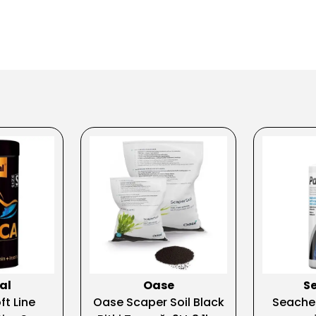
al
Oase
S
ft Line
Oase Scaper Soil Black
Seache