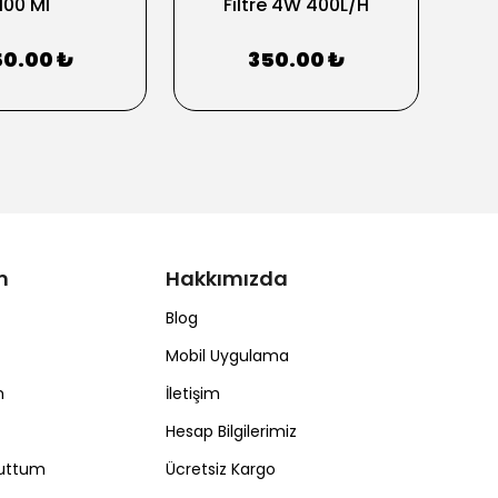
100 Ml
Filtre 4W 400L/H
Çe
0.00 ₺
350.00 ₺
m
Hakkımızda
Blog
Mobil Uygulama
m
İletişim
Hesap Bilgilerimiz
nuttum
Ücretsiz Kargo