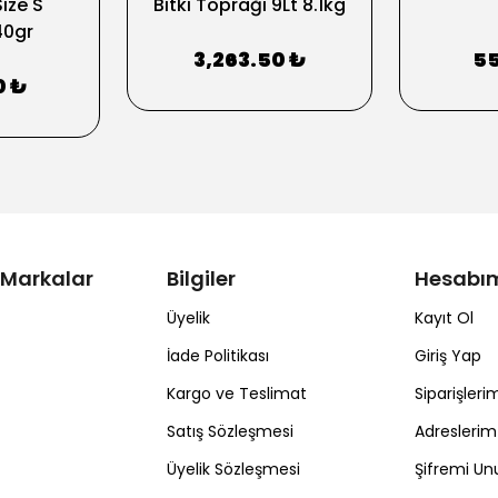
ize S
Bitki Toprağı 9Lt 8.1kg
40gr
3,263.50 ₺
55
0 ₺
 Markalar
Bilgiler
Hesabı
Üyelik
Kayıt Ol
İade Politikası
Giriş Yap
Kargo ve Teslimat
Siparişleri
Satış Sözleşmesi
Adreslerim
Üyelik Sözleşmesi
Şifremi U