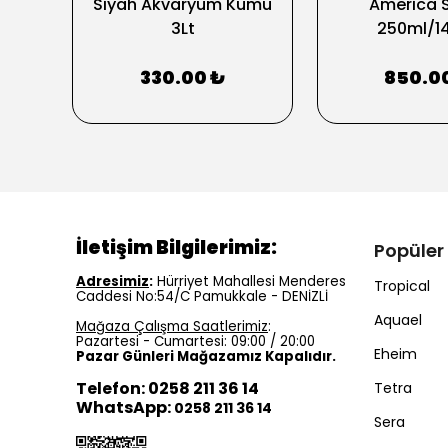
Siyah Akvaryum Kumu
America S
3Lt
250ml/1
330.00 ₺
850.0
İletişim Bilgilerimiz:
Popüler
Adresimiz
:
Hürriyet Mahallesi Menderes
Tropical
Caddesi No:54/C Pamukkale - DENİZLİ
Aquael
Mağaza Çalışma Saatlerimiz
:
Pazartesi - Cumartesi: 09:00 / 20:00
Eheim
Pazar Günleri Mağazamız Kapalıdır.
Telefon: 0258 211 36 14
Tetra
WhatsApp:
0258 211 36 14
Sera