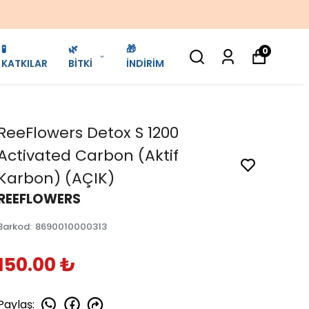
🧪
🌿
🎁
0
KATKILAR
BİTKİ
İNDİRİM
ReeFlowers Detox S 1200
Activated Carbon (Aktif
Karbon) (AÇIK)
REEFLOWERS
Barkod
:
8690010000313
150.00 ₺
Paylaş
: