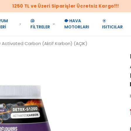
1250 TL ve Üzeri Siparişler Ücretsiz Kargo!!!
YUM
🐚
🐡 HAVA
☀️
ERİ
FİLTRELER
MOTORLARI
ISITICILAR
 Activated Carbon (Aktif Karbon) (AÇIK)