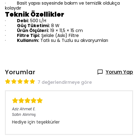
Basit yapısı sayesinde bakım ve temizlik oldukça
·
kolaydır
Teknik Özellikler
Debi:
500 L/H
·
Güç Tüketimi:
8 W
·
Ürün Ölçüleri:
19 × 11,5 × 15 cm
·
Filtre Tipi:
Şelale (Askı) Filtre
·
Kullanım:
Tatlı su & Tuzlu su akvaryumları
·
Yorumlar
Yorum Yap
7 değerlendirmeye göre
Aziz Ahmet
E.
Satın Alınmış
Hediye için teşekkürler