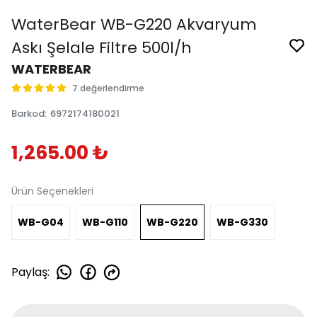
WaterBear WB-G220 Akvaryum
Askı Şelale Filtre 500l/h
WATERBEAR
7 değerlendirme
Barkod
:
6972174180021
1,265.00 ₺
Ürün Seçenekleri
WB-G04
WB-G110
WB-G220
WB-G330
Paylaş
: