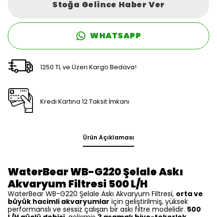
Stoğa Gelince Haber Ver
WHATSAPP
1250 TL ve Üzeri Kargo Bedava!
Kredi Kartına 12 Taksit İmkanı
Ürün Açıklaması
WaterBear WB-G220 Şelale Askı
Akvaryum Filtresi 500 L/H
WaterBear WB-G220 Şelale Askı Akvaryum Filtresi,
orta ve
büyük hacimli akvaryumlar
için geliştirilmiş, yüksek
performanslı ve sessiz çalışan bir askı filtre modelidir.
500