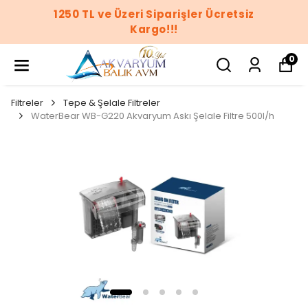
1250 TL ve Üzeri Siparişler Ücretsiz
Kargo!!!
0
Filtreler
Tepe & Şelale Filtreler
WaterBear WB-G220 Akvaryum Askı Şelale Filtre 500l/h