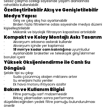
Sessiz çalışma özelliği sayesinde yaşam alanlarında
rahatlıkla kullanılabilir.
Özelleştirilebilir Akış ve Genişletilebilir
Medya Yapısı
Giriş ve çıkış akış hızı ayarlanabilir
·
Birden fazla filtreleme odası sayesinde medya düzeni
·
kişiselleştirilebilir
Mekanik ve biyolojik filtrasyon kapasitesi artırılabilir
·
Kompakt ve Kolay Montajlı Askı Tasarım
Akvaryum arkasına asılarak kullanılır
·
Akvaryum içinde yer kaplamaz
·
18 mm’ye kadar cam kalınlığına
uyumludur
·
Ayarlanabilir braketler ve teleskopik giriş/skimmer
·
boruları içerir
Yüksek Oksijenlendirme ile Canlı Su
Döngüsü
Şelale tipi su çıkışı:
Suda çözünmüş oksijen miktarını artırır
·
Su enerjisini hızla yeniler
·
Ek hava motoru ihtiyacını azaltır
·
Bakım ve Kullanım Bilgisi
Filtre pamuğu sarf malzemesidir
·
Birkaç yıkamadan sonra performans
·
düşebileceğinden yedek filtre pamuğu bulundurulması
önerilir