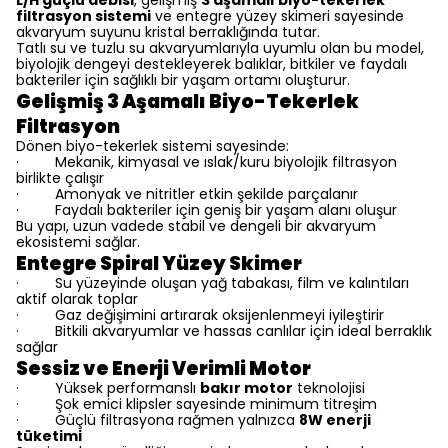
L/H güçlü debisi
, gelişmiş
3 aşamalı biyo-tekerlek
filtrasyon sistemi
ve entegre yüzey skimeri sayesinde
akvaryum suyunu kristal berraklığında tutar.
Tatlı su ve tuzlu su akvaryumlarıyla uyumlu olan bu model,
biyolojik dengeyi destekleyerek balıklar, bitkiler ve faydalı
bakteriler için sağlıklı bir yaşam ortamı oluşturur.
Gelişmiş 3 Aşamalı Biyo-Tekerlek
Filtrasyon
Dönen biyo-tekerlek sistemi sayesinde:
Mekanik, kimyasal ve ıslak/kuru biyolojik filtrasyon
·
birlikte çalışır
Amonyak ve nitritler etkin şekilde parçalanır
·
Faydalı bakteriler için geniş bir yaşam alanı oluşur
·
Bu yapı, uzun vadede stabil ve dengeli bir akvaryum
ekosistemi sağlar.
Entegre Spiral Yüzey Skimer
Su yüzeyinde oluşan yağ tabakası, film ve kalıntıları
·
aktif olarak toplar
Gaz değişimini artırarak oksijenlenmeyi iyileştirir
·
Bitkili akvaryumlar ve hassas canlılar için ideal berraklık
·
sağlar
Sessiz ve Enerji Verimli Motor
Yüksek performanslı
bakır motor
teknolojisi
·
Şok emici klipsler sayesinde minimum titreşim
·
Güçlü filtrasyona rağmen yalnızca
8W enerji
·
tüketimi